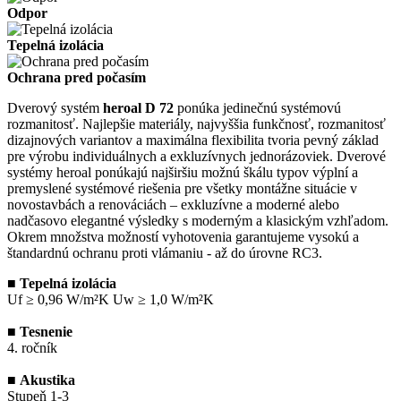
Odpor
Tepelná izolácia
Ochrana pred počasím
Dverový systém
heroal D 72
ponúka jedinečnú systémovú
rozmanitosť. Najlepšie materiály, najvyššia funkčnosť, rozmanitosť
dizajnových variantov a maximálna flexibilita tvoria pevný základ
pre výrobu individuálnych a exkluzívnych jednorázoviek. Dverové
systémy heroal ponúkajú najširšiu možnú škálu typov výplní a
premyslené systémové riešenia pre všetky montážne situácie v
novostavbách a renováciách – exkluzívne a moderné alebo
nadčasovo elegantné výsledky s moderným a klasickým vzhľadom.
Okrem množstva možností vyhotovenia garantujeme vysokú a
štandardnú ochranu proti vlámaniu - až do úrovne RC3.
■
Tepelná izolácia
Uf ≥ 0,96 W/m²K Uw ≥ 1,0 W/m²K
■
Tesnenie
4. ročník
■
Akustika
Stupeň 1-3