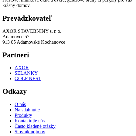
krásny domov.
Prevádzkovateľ
AXOR STAVEBNINY s. r. o.
Adamovce 57
913 05 Adamovské Kochanovce
Partneri
AXOR
SELANKY
GOLF NEST
Odkazy
O nás
Na stiahnutie
Produkty
Kontaktujte nás
Často kladené otázky
Slovník pojmov