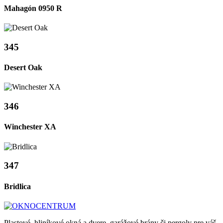
Mahagón 0950 R
345
Desert Oak
346
Winchester XA
347
Bridlica
Plastové, hliníkové okná a dvere, garážové brány či pergoly pre váš