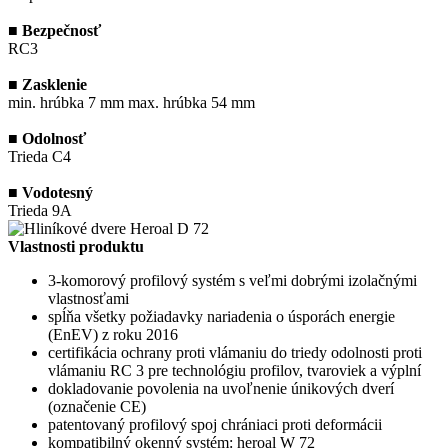
■
Bezpečnosť
RC3
■
Zasklenie
min. hrúbka 7 mm max. hrúbka 54 mm
■
Odolnosť
Trieda C4
■
Vodotesný
Trieda 9A
Vlastnosti produktu
3-komorový profilový systém s veľmi dobrými izolačnými
vlastnosťami
spĺňa všetky požiadavky nariadenia o úsporách energie
(EnEV) z roku 2016
certifikácia ochrany proti vlámaniu do triedy odolnosti proti
vlámaniu RC 3 pre technológiu profilov, tvaroviek a výplní
dokladovanie povolenia na uvoľnenie únikových dverí
(označenie CE)
patentovaný profilový spoj chrániaci proti deformácii
kompatibilný okenný systém: heroal W 72