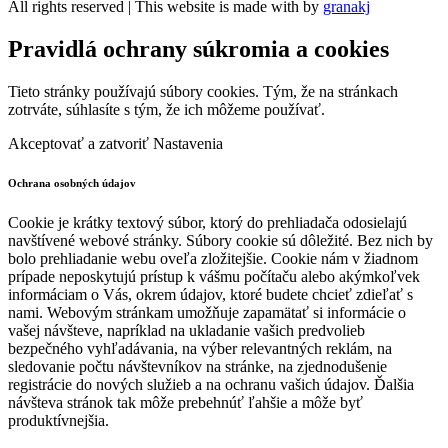
All rights reserved | This website is made with
by
granakj
Pravidlá ochrany súkromia a cookies
Tieto stránky používajú súbory cookies. Tým, že na stránkach
zotrváte, súhlasíte s tým, že ich môžeme používať.
Akceptovať a zatvoriť
Nastavenia
Ochrana osobných údajov
Cookie je krátky textový súbor, ktorý do prehliadača odosielajú
navštívené webové stránky. Súbory cookie sú dôležité. Bez nich by
bolo prehliadanie webu oveľa zložitejšie. Cookie nám v žiadnom
prípade neposkytujú prístup k vášmu počítaču alebo akýmkoľvek
informáciam o Vás, okrem údajov, ktoré budete chcieť zdieľať s
nami. Webovým stránkam umožňuje zapamätať si informácie o
vašej návšteve, napríklad na ukladanie vašich predvolieb
bezpečného vyhľadávania, na výber relevantných reklám, na
sledovanie počtu návštevníkov na stránke, na zjednodušenie
registrácie do nových služieb a na ochranu vašich údajov. Ďalšia
návšteva stránok tak môže prebehnúť ľahšie a môže byť
produktívnejšia.