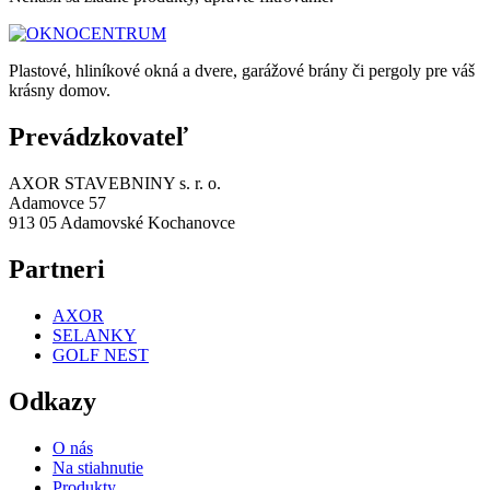
Plastové, hliníkové okná a dvere, garážové brány či pergoly pre váš
krásny domov.
Prevádzkovateľ
AXOR STAVEBNINY s. r. o.
Adamovce 57
913 05 Adamovské Kochanovce
Partneri
AXOR
SELANKY
GOLF NEST
Odkazy
O nás
Na stiahnutie
Produkty