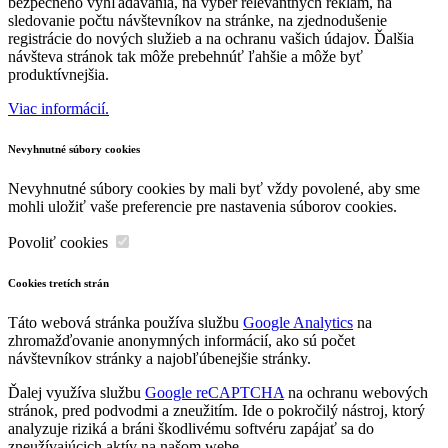
bezpečného vyhľadávania, na výber relevantných reklám, na
sledovanie počtu návštevníkov na stránke, na zjednodušenie
registrácie do nových služieb a na ochranu vašich údajov. Ďalšia
návšteva stránok tak môže prebehnúť ľahšie a môže byť
produktívnejšia.
Viac informácií.
Nevyhnutné súbory cookies
Nevyhnutné súbory cookies by mali byť vždy povolené, aby sme
mohli uložiť vaše preferencie pre nastavenia súborov cookies.
Povoliť cookies
Cookies tretích strán
Táto webová stránka používa službu
Google Analytics
na
zhromažďovanie anonymných informácií, ako sú počet
návštevníkov stránky a najobľúbenejšie stránky.
Ďalej využíva službu
Google reCAPTCHA
na ochranu webových
stránok, pred podvodmi a zneužitím. Ide o pokročilý nástroj, ktorý
analyzuje riziká a bráni škodlivému softvéru zapájať sa do
zneužívajúcich aktív na našom webe.