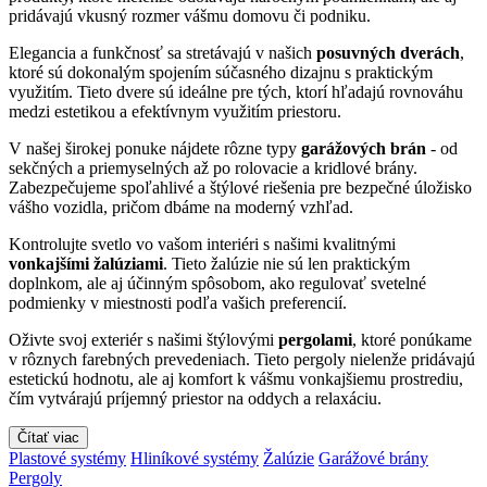
pridávajú vkusný rozmer vášmu domovu či podniku.
Elegancia a funkčnosť sa stretávajú v našich
posuvných dverách
,
ktoré sú dokonalým spojením súčasného dizajnu s praktickým
využitím. Tieto dvere sú ideálne pre tých, ktorí hľadajú rovnováhu
medzi estetikou a efektívnym využitím priestoru.
V našej širokej ponuke nájdete rôzne typy
garážových brán
- od
sekčných a priemyselných až po rolovacie a kridlové brány.
Zabezpečujeme spoľahlivé a štýlové riešenia pre bezpečné úložisko
vášho vozidla, pričom dbáme na moderný vzhľad.
Kontrolujte svetlo vo vašom interiéri s našimi kvalitnými
vonkajšími žalúziami
. Tieto žalúzie nie sú len praktickým
doplnkom, ale aj účinným spôsobom, ako regulovať svetelné
podmienky v miestnosti podľa vašich preferencií.
Oživte svoj exteriér s našimi štýlovými
pergolami
, ktoré ponúkame
v rôznych farebných prevedeniach. Tieto pergoly nielenže pridávajú
estetickú hodnotu, ale aj komfort k vášmu vonkajšiemu prostrediu,
čím vytvárajú príjemný priestor na oddych a relaxáciu.
Čítať viac
Plastové systémy
Hliníkové systémy
Žalúzie
Garážové brány
Pergoly