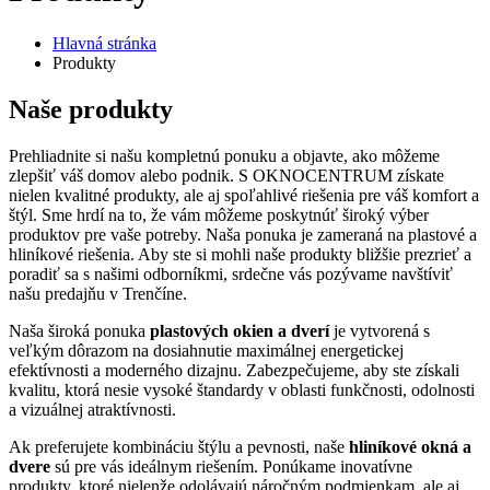
Hlavná stránka
Produkty
Naše produkty
Prehliadnite si našu kompletnú ponuku a objavte, ako môžeme
zlepšiť váš domov alebo podnik. S OKNOCENTRUM získate
nielen kvalitné produkty, ale aj spoľahlivé riešenia pre váš komfort a
štýl. Sme hrdí na to, že vám môžeme poskytnúť široký výber
produktov pre vaše potreby. Naša ponuka je zameraná na plastové a
hliníkové riešenia. Aby ste si mohli naše produkty bližšie prezrieť a
poradiť sa s našimi odborníkmi, srdečne vás pozývame navštíviť
našu predajňu v Trenčíne.
Naša široká ponuka
plastových okien a dverí
je vytvorená s
veľkým dôrazom na dosiahnutie maximálnej energetickej
efektívnosti a moderného dizajnu. Zabezpečujeme, aby ste získali
kvalitu, ktorá nesie vysoké štandardy v oblasti funkčnosti, odolnosti
a vizuálnej atraktívnosti.
Ak preferujete kombináciu štýlu a pevnosti, naše
hliníkové okná a
dvere
sú pre vás ideálnym riešením. Ponúkame inovatívne
produkty, ktoré nielenže odolávajú náročným podmienkam, ale aj