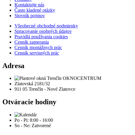
Kontaktujte nás
Často kladené otázky
Slovník pojmov
Všeobecné obchodné podmienky
Spracovanie osobných údajov
Pravidlá používania cookies
Cenník zamerania
Cenník montážnych prác
Cenník servisných prác
Adresa
Zlatovská 2181/32
911 05 Trenčín - Nové Zlatovce
Otváracie hodiny
Po - Pi: 8:00 - 16:00
So - Ne: Zatvorené