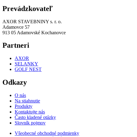
Prevádzkovateľ
AXOR STAVEBNINY s. r. o.
Adamovce 57
913 05 Adamovské Kochanovce
Partneri
AXOR
SELANKY
GOLF NEST
Odkazy
O nás
Na stiahnutie
Produkty
Kontaktujte nás
Často kladené otázky
Slovník pojmov
Všeobecné obchodné podmienky