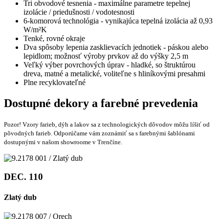
Tri obvodové tesnenia - maximálne parametre tepelnej
izolácie / priedušnosti / vodotesnosti
6-komorová technológia - vynikajúca tepelná izolácia až 0,93
W/m²K
Tenké, rovné okraje
Dva spôsoby lepenia zasklievacích jednotiek - páskou alebo
lepidlom; možnosť výroby prvkov až do výšky 2,5 m
Veľký výber povrchových úprav - hladké, so štruktúrou
dreva, matné a metalické, voliteľne s hliníkovými presahmi
Plne recyklovateľné
Dostupné dekory a farebné prevedenia
Pozor! Vzory farieb, dýh a lakov sa z technologických dôvodov môžu líšiť od
pôvodných farieb. Odporúčame vám zoznámiť sa s farebnými šablónami
dostupnými v našom showroome v Trenčíne.
DEC. 110
Zlatý dub