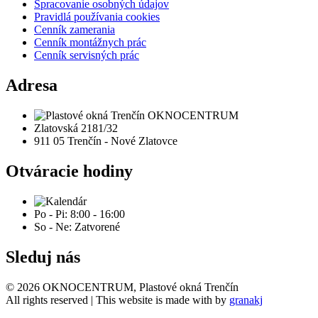
Spracovanie osobných údajov
Pravidlá používania cookies
Cenník zamerania
Cenník montážnych prác
Cenník servisných prác
Adresa
Zlatovská 2181/32
911 05 Trenčín - Nové Zlatovce
Otváracie hodiny
Po - Pi: 8:00 - 16:00
So - Ne: Zatvorené
Sleduj nás
© 2026 OKNOCENTRUM, Plastové okná Trenčín
All rights reserved | This website is made with
by
granakj