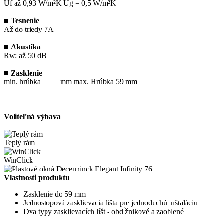
Uf až 0,93 W/m²K Ug = 0,5 W/m²K
■
Tesnenie
Až do triedy 7A
■
Akustika
Rw: až 50 dB
■
Zasklenie
min. hrúbka ____ mm max. Hrúbka 59 mm
Voliteľná výbava
Teplý rám
WinClick
Vlastnosti produktu
Zasklenie do 59 mm
Jednostopová zasklievacia lišta pre jednoduchú inštaláciu
Dva typy zasklievacích líšt - obdĺžnikové a zaoblené