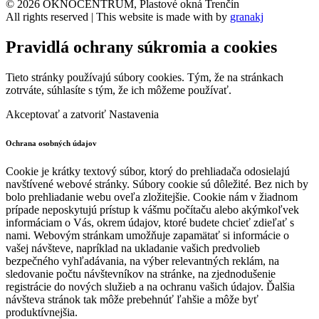
© 2026 OKNOCENTRUM, Plastové okná Trenčín
All rights reserved | This website is made with
by
granakj
Pravidlá ochrany súkromia a cookies
Tieto stránky používajú súbory cookies. Tým, že na stránkach
zotrváte, súhlasíte s tým, že ich môžeme používať.
Akceptovať a zatvoriť
Nastavenia
Ochrana osobných údajov
Cookie je krátky textový súbor, ktorý do prehliadača odosielajú
navštívené webové stránky. Súbory cookie sú dôležité. Bez nich by
bolo prehliadanie webu oveľa zložitejšie. Cookie nám v žiadnom
prípade neposkytujú prístup k vášmu počítaču alebo akýmkoľvek
informáciam o Vás, okrem údajov, ktoré budete chcieť zdieľať s
nami. Webovým stránkam umožňuje zapamätať si informácie o
vašej návšteve, napríklad na ukladanie vašich predvolieb
bezpečného vyhľadávania, na výber relevantných reklám, na
sledovanie počtu návštevníkov na stránke, na zjednodušenie
registrácie do nových služieb a na ochranu vašich údajov. Ďalšia
návšteva stránok tak môže prebehnúť ľahšie a môže byť
produktívnejšia.