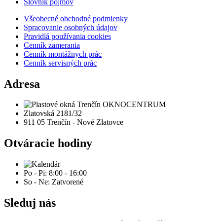
Slovník pojmov
Všeobecné obchodné podmienky
Spracovanie osobných údajov
Pravidlá používania cookies
Cenník zamerania
Cenník montážnych prác
Cenník servisných prác
Adresa
Zlatovská 2181/32
911 05 Trenčín - Nové Zlatovce
Otváracie hodiny
Po - Pi: 8:00 - 16:00
So - Ne: Zatvorené
Sleduj nás