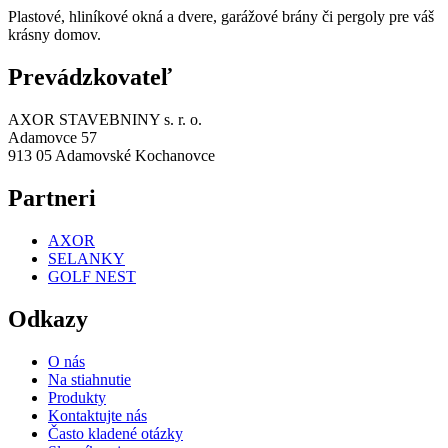
Plastové, hliníkové okná a dvere, garážové brány či pergoly pre váš
krásny domov.
Prevádzkovateľ
AXOR STAVEBNINY s. r. o.
Adamovce 57
913 05 Adamovské Kochanovce
Partneri
AXOR
SELANKY
GOLF NEST
Odkazy
O nás
Na stiahnutie
Produkty
Kontaktujte nás
Často kladené otázky