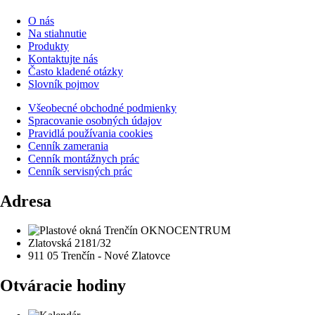
O nás
Na stiahnutie
Produkty
Kontaktujte nás
Často kladené otázky
Slovník pojmov
Všeobecné obchodné podmienky
Spracovanie osobných údajov
Pravidlá používania cookies
Cenník zamerania
Cenník montážnych prác
Cenník servisných prác
Adresa
Zlatovská 2181/32
911 05 Trenčín - Nové Zlatovce
Otváracie hodiny