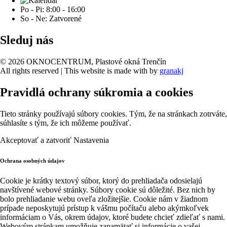
Po - Pi: 8:00 - 16:00
So - Ne: Zatvorené
Sleduj nás
© 2026 OKNOCENTRUM, Plastové okná Trenčín
All rights reserved | This website is made with
by
granakj
Pravidlá ochrany súkromia a cookies
Tieto stránky používajú súbory cookies. Tým, že na stránkach zotrváte,
súhlasíte s tým, že ich môžeme používať.
Akceptovať a zatvoriť
Nastavenia
Ochrana osobných údajov
Cookie je krátky textový súbor, ktorý do prehliadača odosielajú
navštívené webové stránky. Súbory cookie sú dôležité. Bez nich by
bolo prehliadanie webu oveľa zložitejšie. Cookie nám v žiadnom
prípade neposkytujú prístup k vášmu počítaču alebo akýmkoľvek
informáciam o Vás, okrem údajov, ktoré budete chcieť zdieľať s nami.
Webovým stránkam umožňuje zapamätať si informácie o vašej