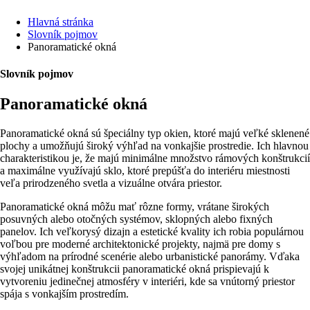
Hlavná stránka
Slovník pojmov
Panoramatické okná
Slovník pojmov
Panoramatické okná
Panoramatické okná sú špeciálny typ okien, ktoré majú veľké sklenené
plochy a umožňujú široký výhľad na vonkajšie prostredie. Ich hlavnou
charakteristikou je, že majú minimálne množstvo rámových konštrukcií
a maximálne využívajú sklo, ktoré prepúšťa do interiéru miestnosti
veľa prirodzeného svetla a vizuálne otvára priestor.
Panoramatické okná môžu mať rôzne formy, vrátane širokých
posuvných alebo otočných systémov, sklopných alebo fixných
panelov. Ich veľkorysý dizajn a estetické kvality ich robia populárnou
voľbou pre moderné architektonické projekty, najmä pre domy s
výhľadom na prírodné scenérie alebo urbanistické panorámy. Vďaka
svojej unikátnej konštrukcii panoramatické okná prispievajú k
vytvoreniu jedinečnej atmosféry v interiéri, kde sa vnútorný priestor
spája s vonkajším prostredím.