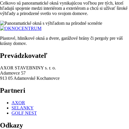
Celkovo sú panoramatické okná vynikajúcou voľbou pre tých, ktorí
hľadajú spojenie medzi interiérom a exteriérom a chcú si užívať široké
výhľady a prirodzené svetlo vo svojom domove.
Plastové, hliníkové okná a dvere, garážové brány či pergoly pre váš
krásny domov.
Prevádzkovateľ
AXOR STAVEBNINY s. r. o.
Adamovce 57
913 05 Adamovské Kochanovce
Partneri
AXOR
SELANKY
GOLF NEST
Odkazy