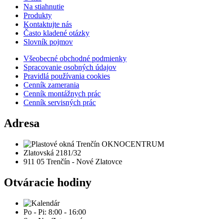
Na stiahnutie
Produkty
Kontaktujte nás
Často kladené otázky
Slovník pojmov
Všeobecné obchodné podmienky
Spracovanie osobných údajov
Pravidlá používania cookies
Cenník zamerania
Cenník montážnych prác
Cenník servisných prác
Adresa
Zlatovská 2181/32
911 05 Trenčín - Nové Zlatovce
Otváracie hodiny
Po - Pi: 8:00 - 16:00