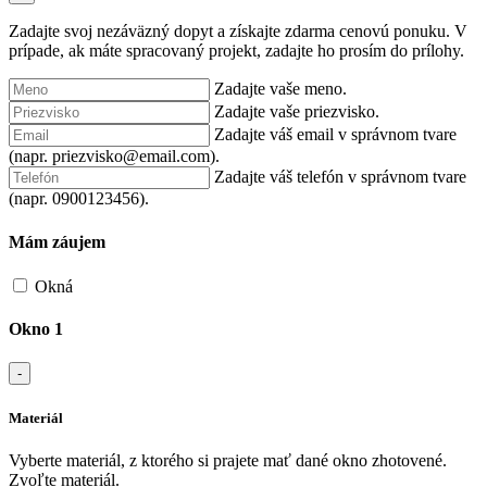
Zadajte svoj nezáväzný dopyt a získajte zdarma cenovú ponuku. V
prípade, ak máte spracovaný projekt, zadajte ho prosím do prílohy.
Zadajte vaše meno.
Zadajte vaše priezvisko.
Zadajte váš email v správnom tvare
(napr. priezvisko@email.com).
Zadajte váš telefón v správnom tvare
(napr. 0900123456).
Mám záujem
Okná
Okno 1
-
Materiál
Vyberte materiál, z ktorého si prajete mať dané okno zhotovené.
Zvoľte materiál.