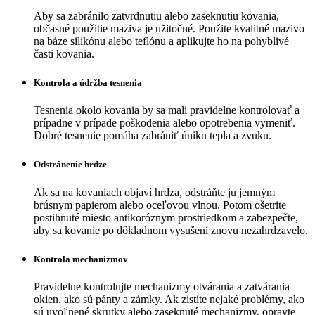
Aby sa zabránilo zatvrdnutiu alebo zaseknutiu kovania,
občasné použitie maziva je užitočné. Použite kvalitné mazivo
na báze silikónu alebo teflónu a aplikujte ho na pohyblivé
časti kovania.
Kontrola a údržba tesnenia
Tesnenia okolo kovania by sa mali pravidelne kontrolovať a
prípadne v prípade poškodenia alebo opotrebenia vymeniť.
Dobré tesnenie pomáha zabrániť úniku tepla a zvuku.
Odstránenie hrdze
Ak sa na kovaniach objaví hrdza, odstráňte ju jemným
brúsnym papierom alebo oceľovou vlnou. Potom ošetrite
postihnuté miesto antikoróznym prostriedkom a zabezpečte,
aby sa kovanie po dôkladnom vysušení znovu nezahrdzavelo.
Kontrola mechanizmov
Pravidelne kontrolujte mechanizmy otvárania a zatvárania
okien, ako sú pánty a zámky. Ak zistíte nejaké problémy, ako
sú uvoľnené skrutky alebo zaseknuté mechanizmy, opravte