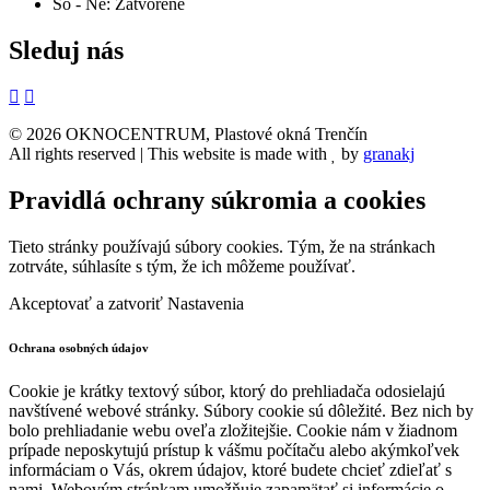
So - Ne: Zatvorené
Sleduj nás
© 2026 OKNOCENTRUM, Plastové okná Trenčín
All rights reserved | This website is made with
by
granakj
Pravidlá ochrany súkromia a cookies
Tieto stránky používajú súbory cookies. Tým, že na stránkach
zotrváte, súhlasíte s tým, že ich môžeme používať.
Akceptovať a zatvoriť
Nastavenia
Ochrana osobných údajov
Cookie je krátky textový súbor, ktorý do prehliadača odosielajú
navštívené webové stránky. Súbory cookie sú dôležité. Bez nich by
bolo prehliadanie webu oveľa zložitejšie. Cookie nám v žiadnom
prípade neposkytujú prístup k vášmu počítaču alebo akýmkoľvek
informáciam o Vás, okrem údajov, ktoré budete chcieť zdieľať s
nami. Webovým stránkam umožňuje zapamätať si informácie o