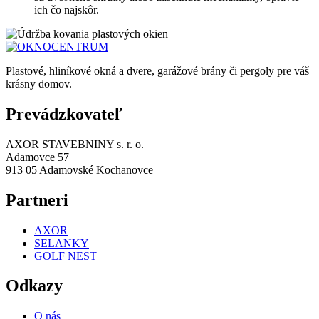
ich čo najskôr.
Plastové, hliníkové okná a dvere, garážové brány či pergoly pre váš
krásny domov.
Prevádzkovateľ
AXOR STAVEBNINY s. r. o.
Adamovce 57
913 05 Adamovské Kochanovce
Partneri
AXOR
SELANKY
GOLF NEST
Odkazy
O nás