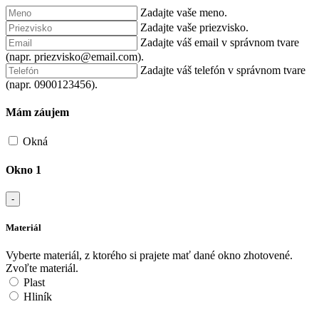
Zadajte vaše meno.
Zadajte vaše priezvisko.
Zadajte váš email v správnom tvare
(napr. priezvisko@email.com).
Zadajte váš telefón v správnom tvare
(napr. 0900123456).
Mám záujem
Okná
Okno 1
-
Materiál
Vyberte materiál, z ktorého si prajete mať dané okno zhotovené.
Zvoľte materiál.
Plast
Hliník