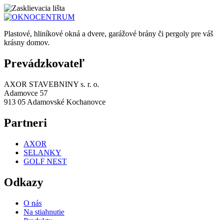
Plastové, hliníkové okná a dvere, garážové brány či pergoly pre váš
krásny domov.
Prevádzkovateľ
AXOR STAVEBNINY s. r. o.
Adamovce 57
913 05 Adamovské Kochanovce
Partneri
AXOR
SELANKY
GOLF NEST
Odkazy
O nás
Na stiahnutie