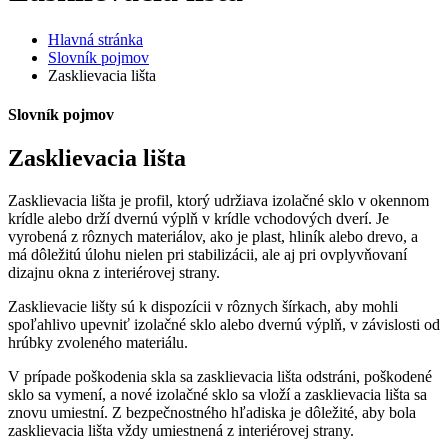
Hlavná stránka
Slovník pojmov
Zasklievacia lišta
Slovník pojmov
Zasklievacia lišta
Zasklievacia lišta je profil, ktorý udržiava izolačné sklo v okennom
krídle alebo drží dvernú výplň v krídle vchodových dverí. Je
vyrobená z rôznych materiálov, ako je plast, hliník alebo drevo, a
má dôležitú úlohu nielen pri stabilizácii, ale aj pri ovplyvňovaní
dizajnu okna z interiérovej strany.
Zasklievacie lišty sú k dispozícii v rôznych šírkach, aby mohli
spoľahlivo upevniť izolačné sklo alebo dvernú výplň, v závislosti od
hrúbky zvoleného materiálu.
V prípade poškodenia skla sa zasklievacia lišta odstráni, poškodené
sklo sa vymení, a nové izolačné sklo sa vloží a zasklievacia lišta sa
znovu umiestní. Z bezpečnostného hľadiska je dôležité, aby bola
zasklievacia lišta vždy umiestnená z interiérovej strany.