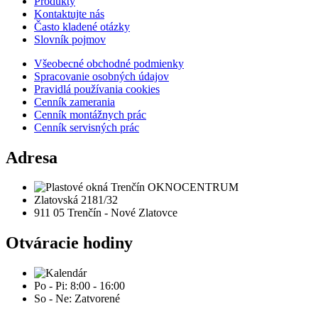
Produkty
Kontaktujte nás
Často kladené otázky
Slovník pojmov
Všeobecné obchodné podmienky
Spracovanie osobných údajov
Pravidlá používania cookies
Cenník zamerania
Cenník montážnych prác
Cenník servisných prác
Adresa
Zlatovská 2181/32
911 05 Trenčín - Nové Zlatovce
Otváracie hodiny
Po - Pi: 8:00 - 16:00
So - Ne: Zatvorené