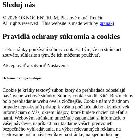
Sleduj nás
© 2026 OKNOCENTRUM, Plastové okná Trenčín
All rights reserved | This website is made with
by
granakj
Pravidlá ochrany súkromia a cookies
Tieto stránky používajú súbory cookies. Tým, že na stránkach
zotrváte, súhlasíte s tým, že ich môžeme používať.
Akceptovať a zatvoriť
Nastavenia
Ochrana osobných údajov
Cookie je krátky textový súbor, ktorý do prehliadača odosielajú
navštívené webové stránky. Súbory cookie sú dôležité. Bez nich by
bolo prehliadanie webu oveľa zložitejšie. Cookie nám v žiadnom
prípade neposkytujú prístup k vášmu počítaču alebo akýmkoľvek
informáciam o Vás, okrem údajov, ktoré budete chcieť zdieľať s
nami. Webovým stránkam umožňuje zapamätať si informácie o
vašej návšteve, napríklad na ukladanie vašich predvolieb
bezpečného vyhľadávania, na výber relevantných reklám, na
sledovanie počtu návštevníkov na stránke, na zjednodušenie