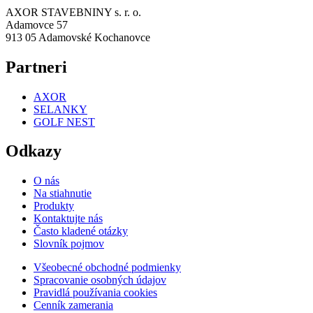
AXOR STAVEBNINY s. r. o.
Adamovce 57
913 05 Adamovské Kochanovce
Partneri
AXOR
SELANKY
GOLF NEST
Odkazy
O nás
Na stiahnutie
Produkty
Kontaktujte nás
Často kladené otázky
Slovník pojmov
Všeobecné obchodné podmienky
Spracovanie osobných údajov
Pravidlá používania cookies
Cenník zamerania