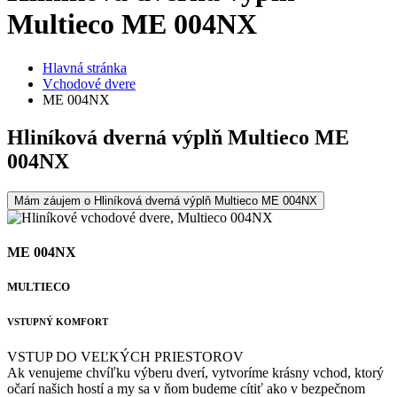
Multieco ME 004NX
Hlavná stránka
Vchodové dvere
ME 004NX
Hliníková dverná výplň Multieco ME
004NX
Mám záujem o Hliníková dverná výplň Multieco ME 004NX
ME 004NX
MULTIECO
VSTUPNÝ KOMFORT
VSTUP DO VEĽKÝCH PRIESTOROV
Ak venujeme chvíľku výberu dverí, vytvoríme krásny vchod, ktorý
očarí našich hostí a my sa v ňom budeme cítiť ako v bezpečnom