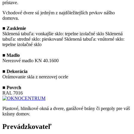
prístave.
Vchodové dvere sú jedným z najdôležitejších prvkov nášho
domova.
■
Zasklenie
Sklenená tabuľa: vonkajšie sklo: tepelne izolačné sklo Sklenená
tabuľa: stredné sklo: pieskované Sklenená tabuľa: vnútorné sklo:
tepelne izolačné sklo
■
Madlo
Nerezové madlo KN 40.1600
■
Dekorácia
Orámovanie skla z nerezovej ocele
■
Povrch
RAL 7016
Plastové, hliníkové okná a dvere, garážové brány či pergoly pre váš
krásny domov.
Prevádzkovateľ