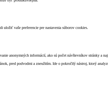
môže byť produktívnejšia.
 uložiť vaše preferencie pre nastavenia súborov cookies.
nie anonymných informácií, ako sú počet návštevníkov stránky a najo
ok, pred podvodmi a zneužitím. Ide o pokročilý nástroj, ktorý analyzu