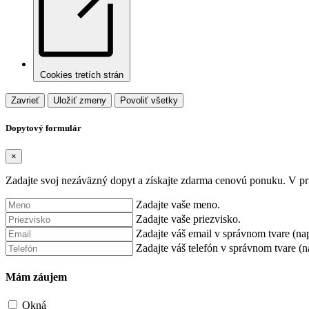
Cookies tretích strán
Zavrieť
Uložiť zmeny
Povoliť všetky
Dopytový formulár
×
Zadajte svoj nezáväzný dopyt a získajte zdarma cenovú ponuku. V prí
Zadajte vaše meno.
Zadajte vaše priezvisko.
Zadajte váš email v správnom tvare (na
Zadajte váš telefón v správnom tvare (
Mám záujem
Okná