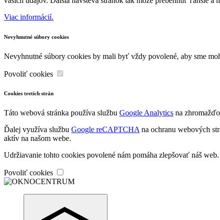
vašich údajov. Ďalšia návšteva stránok tak môže prebehnúť ľahšie a 
Viac informácií.
Nevyhnutné súbory cookies
Nevyhnutné súbory cookies by mali byť vždy povolené, aby sme mohli
Povoliť cookies
Cookies tretích strán
Táto webová stránka používa službu
Google Analytics
na zhromažďova
Ďalej využíva službu
Google reCAPTCHA
na ochranu webových strán
aktív na našom webe.
Udržiavanie tohto cookies povolené nám pomáha zlepšovať náš web.
Povoliť cookies