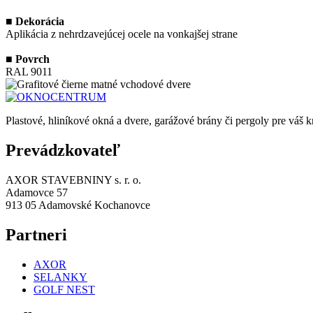
■
Dekorácia
Aplikácia z nehrdzavejúcej ocele na vonkajšej strane
■
Povrch
RAL 9011
Plastové, hliníkové okná a dvere, garážové brány či pergoly pre váš 
Prevádzkovateľ
AXOR STAVEBNINY s. r. o.
Adamovce 57
913 05 Adamovské Kochanovce
Partneri
AXOR
SELANKY
GOLF NEST