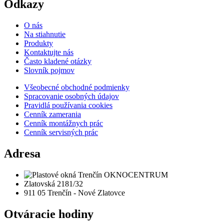
Odkazy
O nás
Na stiahnutie
Produkty
Kontaktujte nás
Často kladené otázky
Slovník pojmov
Všeobecné obchodné podmienky
Spracovanie osobných údajov
Pravidlá používania cookies
Cenník zamerania
Cenník montážnych prác
Cenník servisných prác
Adresa
Zlatovská 2181/32
911 05 Trenčín - Nové Zlatovce
Otváracie hodiny