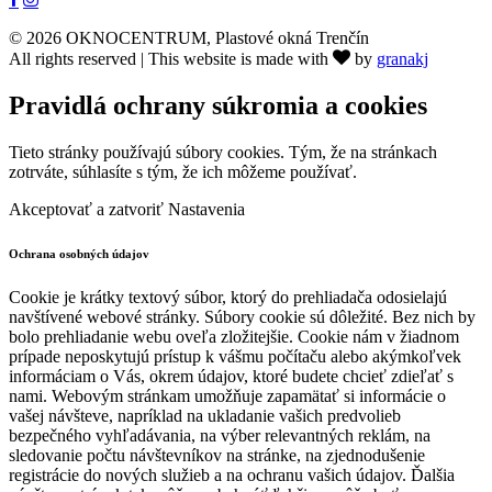
© 2026 OKNOCENTRUM, Plastové okná Trenčín
All rights reserved | This website is made with
by
granakj
Pravidlá ochrany súkromia a cookies
Tieto stránky používajú súbory cookies. Tým, že na stránkach
zotrváte, súhlasíte s tým, že ich môžeme používať.
Akceptovať a zatvoriť
Nastavenia
Ochrana osobných údajov
Cookie je krátky textový súbor, ktorý do prehliadača odosielajú
navštívené webové stránky. Súbory cookie sú dôležité. Bez nich by
bolo prehliadanie webu oveľa zložitejšie. Cookie nám v žiadnom
prípade neposkytujú prístup k vášmu počítaču alebo akýmkoľvek
informáciam o Vás, okrem údajov, ktoré budete chcieť zdieľať s
nami. Webovým stránkam umožňuje zapamätať si informácie o
vašej návšteve, napríklad na ukladanie vašich predvolieb
bezpečného vyhľadávania, na výber relevantných reklám, na
sledovanie počtu návštevníkov na stránke, na zjednodušenie
registrácie do nových služieb a na ochranu vašich údajov. Ďalšia