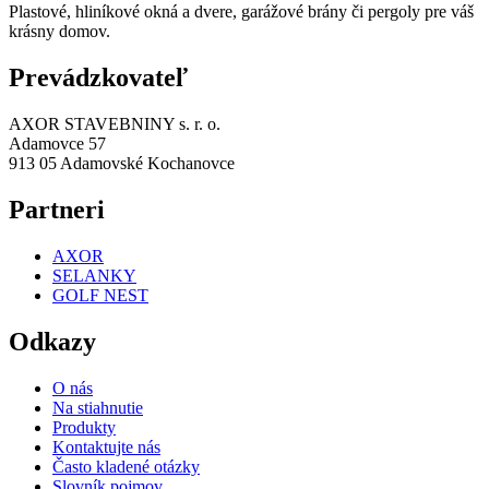
Plastové, hliníkové okná a dvere, garážové brány či pergoly pre váš
krásny domov.
Prevádzkovateľ
AXOR STAVEBNINY s. r. o.
Adamovce 57
913 05 Adamovské Kochanovce
Partneri
AXOR
SELANKY
GOLF NEST
Odkazy
O nás
Na stiahnutie
Produkty
Kontaktujte nás
Často kladené otázky
Slovník pojmov