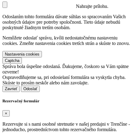
Nahrajte prílohu.
Odoslaním tohto formulára dávate súhlas so spracovaním Vašich
osobných údajov pre potreby spoločnosti. Tieto údaje nebudú
poskytnuté žiadnym tretím osobám.
Nemôžete odoslať správu, kvôli nedostatočnému nastaveniu
cookies. Zmeňte nastavenia cookies tretích strán a skúste to znovu.
Nastavenia cookies
Captcha
Správa bola úspešne odoslaná. Ďakujeme, čoskoro sa Vám spätne
ozveme!
Ospravedlňujeme sa, pri odosielaní formulára sa vyskytla chyba.
Skúste to prosím neskôr alebo nám zavolajte.
Zavrieť
Rezervačný formulár
×
Rezervujte si s nami osobné stretnutie v našej predajni v Trenčíne -
jednoducho, prostredníctvom tohto rezervačného formulára.