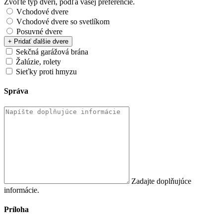
Zvoľte typ dverí, podľa vašej preferencie.
Vchodové dvere
Vchodové dvere so svetlíkom
Posuvné dvere
+ Pridať ďalšie dvere
Sekčná garážová brána
Žalúzie, rolety
Sieťky proti hmyzu
Správa
Zadajte doplňujúce
informácie.
Príloha