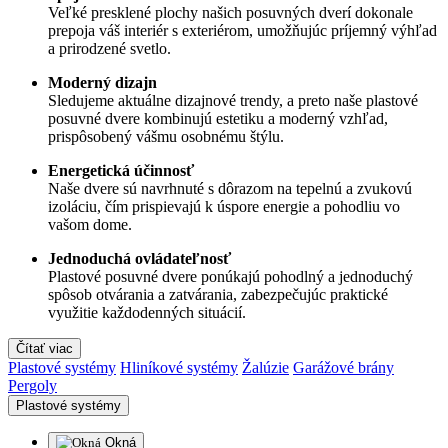
Veľké presklené plochy našich posuvných dverí dokonale
prepoja váš interiér s exteriérom, umožňujúc príjemný výhľad
a prirodzené svetlo.
Moderný dizajn
Sledujeme aktuálne dizajnové trendy, a preto naše plastové
posuvné dvere kombinujú estetiku a moderný vzhľad,
prispôsobený vášmu osobnému štýlu.
Energetická účinnosť
Naše dvere sú navrhnuté s dôrazom na tepelnú a zvukovú
izoláciu, čím prispievajú k úspore energie a pohodliu vo
vašom dome.
Jednoduchá ovládateľnosť
Plastové posuvné dvere ponúkajú pohodlný a jednoduchý
spôsob otvárania a zatvárania, zabezpečujúc praktické
využitie každodenných situácií.
Čítať viac
Plastové systémy
Hliníkové systémy
Žalúzie
Garážové brány
Pergoly
Plastové systémy
Okná