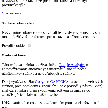
návšteva stránok tak môže prebehnúť ľahšie a môže byť
produktívnejšia.
Viac informácií.
Nevyhnutné súbory cookies
Nevyhnutné súbory cookies by mali byť vždy povolené, aby sme
mohli uložiť vaše preferencie pre nastavenia súborov cookies.
Povoliť cookies
Cookies tretích strán
Táto webová stránka používa službu
Google Analytics
na
zhromažďovanie anonymných informácií, ako sú počet
návštevníkov stránky a najobľúbenejšie stránky.
Ďalej využíva službu
Google reCAPTCHA
na ochranu webových
stránok, pred podvodmi a zneužitím. Ide o pokročilý nástroj, ktorý
analyzuje riziká a bráni škodlivému softvéru zapájať sa do
zneužívajúcich aktív na našom webe.
Udržiavanie tohto cookies povolené nám pomáha zlepšovať náš
web.