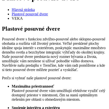
Hlavná stránka
Plastové posuvné dvere
VEKA
Plastové posuvné dvere
Posuvné dvere s funkciou zdvižno-posuvné alebo sklopno-posuvné
obohatia a rozšíria váš životný priestor. Veľké presklené plochy
ideálne spoja interiér s exteriérom, poskytujúc maximálne množstvo
denného svetla a bezchybne integrujúc výhľady do okolitej krajiny.
Naše posuvné dvere predstavia nový rozmer bývania a života,
umožňujúc vám nerušene si užívať pohodlie vášho domova.
Navštívte našu predajňu v Trenčíne, kde vám radi pomôžeme a kde
si tieto posuvné dvere môžete pozrieť a vyskúšať.
Prečo si vybrať naše plastové posuvné dvere:
Maximálna priestrannosť
Plastové posuvné dvere vám umožňujú efektívne využiť celý
dostupný priestor v miestnosti, čím sa stanú optimálnym
riešením pre oblasti s obmedzeným miestom.
Spojenie interiéru a exteriéru